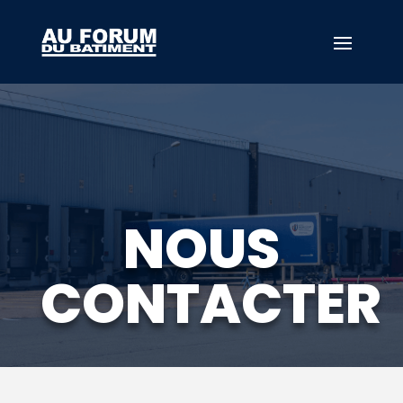
Site is under maintenance mode. Please wait few min!
NOUS
CONTACTER