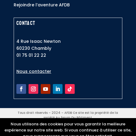
Rejoindre l’aventure AFDB
Contact
4 Rue Isaac Newton
60230 Chambly
0
1 75 01 22 22
Nous contacter
Tous droit réservés – 2024 – AFDB Ce site est la propriété de la
société Au forum Du Bâtiment.
Tout le contenu du site, les infographies, images, textes, logos et
Nous utilisons des cookies pour vous garantir la meilleure
vidéos ainsi que leurs mises en formes sont la propriété exclusive
expérience sur notre site web. Si vous continuez à utiliser ce site,
de AFDB.