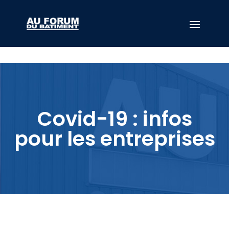
Site is under maintenance mode. Please wait few min!
Covid-19 : infos
pour les entreprises